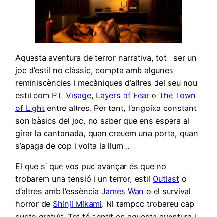
Aquesta aventura de terror narrativa, tot i ser un
joc d’estil no clàssic, compta amb algunes
reminiscències i mecàniques d’altres del seu nou
estil com
PT
,
Visage
,
Layers of Fear
o
The Town
of Light
entre altres. Per tant, l’angoixa constant
son bàsics del joc, no saber que ens espera al
girar la cantonada, quan creuem una porta, quan
s’apaga de cop i volta la llum…
El que sí que vos puc avançar és que no
trobarem una tensió i un terror, estil
Outlast
o
d’altres amb l’essència
James Wan
o el survival
horror de
Shinji Mikami
. Ni tampoc trobareu cap
susto gratuït. Tot té sentit en aquesta aventura i