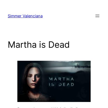
Vés
al
Simmer Valenciana
contingut
Martha is Dead